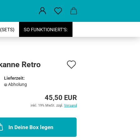
(SETS)
SO FUNKTIONIERT’S:
Auf
kanne Retro
den
Lieferzeit:
Merkzettel
Abholung
45,50 EUR
inkl. 19% MwSt. zzgl.
Versand
In Deine Box legen