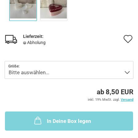
Lieferzeit:
A
Abholung
d
M
Größe:
ab 8,50 EUR
inkl. 19% MwSt. zzgl.
Versand
In Deine Box legen